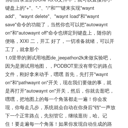
键盘上的"+"、"-"、"/"和"*"键来实现"waynt
add"、"waynt delete"、"waynt load"和"waynt
save"命令的功能了，当然你也可以把"autowaynt
on"和"autowaynt off"命令也绑定到键盘上，随你的
便咯，XIXI 二，开工 好了，一切准备就绪，可以开
工了，就拿那个
1.0里带的测试用地图de_jeepathon2k来做实验吧，
因为是测试用地图，，PODBOT里没有带它的路点
文件，刚好拿来动手，嘿嘿 首先，先打开"waynt
on"和"pathwaynt on"开关，现在我们要做的事，就
是再打开"autowaynt on"开关，然后，你就去逛吧，
嘿嘿，把地图上的每一个角落都走一遍！你会发
现，你每走几步，系统就会自动在你身后"铛"一声放
下一个正常路点，先别管它，继续逛街，哈。记
住！要走遍每一个角落！如果你发现自动生成的路