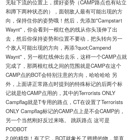
无耻下流的位置上，摆好姿势（CAMP路点也有站立
和蹲下两种状态的），面朝敌人最有可能出现的方
向，保持住你的姿势哦！然后，先添加"Campstart
Waynt"，你会看到一根红色的线从你头顶伸了出
去，然后你保持姿势和位置不要动，把头转向另一
个敌人可能出现的方向，再添?quot;Campend
Waynt"，另一根红线伸出去乐，这样一个CAMP点就
完成了，那两根红线之间的范围就是CAMP在这个
CAMP点的BOT会特别注意的方向，哈哈哈哈 另
外，上面讲正常路点时提到的特殊标记的后两个标
记就是给CAMP点用的，其中的Terrorists ONLY
Campflag就是T专用的路点，CT在设置了Terrorists
ONLY Campflag标记的CAMP点上是不会CAMP的，
另一个当然刚好反过来咯。 跳跃路点 这可是
PODBOT
2.0的精华！有了它，BOT就象长了翅膀的物，简直