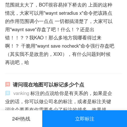
范围就太大了，BOT很容易掉下桥去的 上面的这种
情况，大家可以用"waynt setradius x"命令把该路点
的作用范围调小一点点 一切都搞清楚了，大家可以
用"waynt save"存盘了吧！什么！？还是出
错！！？？我KAO！那么多地方我哪看得过来
啊！？ 干脆用"waynt save nocheck"命令强行存盘吧
（其实我不是故意的，XIXI），有什么问题到时候
再说吧，哈
请问现在地图可以标记多少个点
vanking
标注的点说给你是有关系的，如果是企
业的话，你可以做公司名的标注，或者是标注关键
词这个要看有你需要多少了标注的越多，效果越
好，搜索量就越大希望可以帮助你，记得采纳我啊
24H热线
立即标注
财富
您好， 一个帐号下可以标注500--1000个。