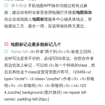
摩卡阅读
手机地图APP操作功能过程有点麻
烦，建议你有时在家里使用电脑打开搜索
地图添加
你企业或指路人
地图标注
服务中心铺具体地点，审
核最短三天，最长一周，应该审核快两天通过。
地图标记点最多能标记几个
Ashes left
<li>作者”两个到<li></li>标签之回间，
这种写法是答不对的，必须写到li里边。你想在作者
前边也加上标记，可以给<li>加一个特殊的class，然
后后再给这个class设置背景图片即可。123456<ul
type="circle"> <li class="zuozhe">作者</li> <li>郭敬
明</li> <li>郭敬明</li> <li>郭敬明</li></ul>123
4.zuozhe{ background:(图片路径) no-repeat left
center; padding-left:20px;}