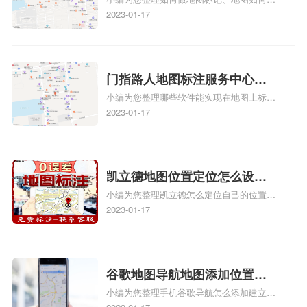
何做花小猪打车地图位置标
标记、so搜街景中如何做标记、360e启花贷
2023-01-17
记？门指路人地图标注服务中
款申请通过了是要去到门指路人地图标注服
心花小猪打车地图位置地址标
务中心办理手续的吗、哪些软件能实现在地
图上标记门指路人地图标注服务中心位置相
记？
关地图标注知识，详情可查看下方正文！
门指路人地图标注服务中心地
小编为您整理哪些软件能实现在地图上标记
图位置地址标记？门指路人地
门指路人地图标注服务中心位置、门指路人
2023-01-17
图标注服务中心苹果地图位置
地图标注服务中心地址标注、如何创建门指
地址标记？
路人地图标注服务中心定位地址、如何创建
门指路人地图标注服务中心定位地址、服装
门指路人地图标注服务中心地址标注上地图
凯立德地图位置定位怎么设置
怎么弄相关地图标注知识，详情可查看下方
小编为您整理凯立德怎么定位自己的位置
自己的指路人地图标注服务中
正文！
啊、手机凯立德地图定位怎么设置往上走、
2023-01-17
心名？凯立德地图位置定位怎
地图位置定位怎么设置自己的指路人地图标
么设置公司地址？
注服务中心名、凯立德手机版如何定位自己
的位置，求助、凯立德导航怎么设置指路人
地图标注服务中心铺招牌相关地图标注知
谷歌地图导航地图添加位置？
识，详情可查看下方正文！
小编为您整理手机谷歌导航怎么添加建立多
添加谷歌地图导航位置？