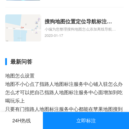
业商家指路人地图标注服务中心铺名称、企
业如何添加自己的企业位置到GPS导航地图
不同的GPS导航厂商都要添加吗、地图如何
添加企业、地图如何添加企业相关地图标注
搜狗地图位置定位导航标注？
知识，详情可查看下方正文！
小编为您整理搜狗地图怎么添加离线导航搜
搜狗地图位置定位,导航,标注？
狗地图离线导航怎么用、搜狗地图导航卫星
2023-01-17
定位系统接受不到如何是好、用搜狗地图导
航,需要开启gps定位,需要收费吗、搜狗地图
导航,要收费吗、搜狗地图怎么标注相关地
最新问答
图标注知识，详情可查看下方正文！
地图怎么设置
地图不小心点了指路人地图标注服务中心铺入驻怎么办
怎么才可以把自己指路人地图标注服务中心面增加到吃
喝玩乐上
只要有门指路人地图标注服务中心都能在苹果地图搜到
吗
24H热线
立即标注
地图标注已经生效 怎么不见显示出来