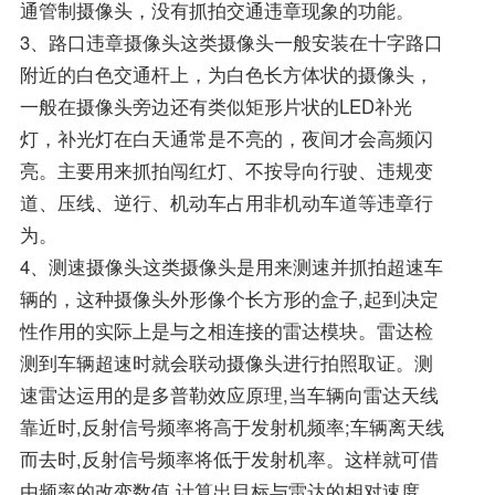
通管制摄像头，没有抓拍交通违章现象的功能。
3、路口违章摄像头这类摄像头一般安装在十字路口
附近的白色交通杆上，为白色长方体状的摄像头，
一般在摄像头旁边还有类似矩形片状的LED补光
灯，补光灯在白天通常是不亮的，夜间才会高频闪
亮。主要用来抓拍闯红灯、不按导向行驶、违规变
道、压线、逆行、机动车占用非机动车道等违章行
为。
4、测速摄像头这类摄像头是用来测速并抓拍超速车
辆的，这种摄像头外形像个长方形的盒子,起到决定
性作用的实际上是与之相连接的雷达模块。雷达检
测到车辆超速时就会联动摄像头进行拍照取证。测
速雷达运用的是多普勒效应原理,当车辆向雷达天线
靠近时,反射信号频率将高于发射机频率;车辆离天线
而去时,反射信号频率将低于发射机率。这样就可借
由频率的改变数值,计算出目标与雷达的相对速度。