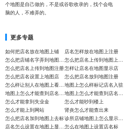
个地图是自己做的，不是或谷歌收录的，找个会电
脑的人，不难弄的。
更多专题
如何把店名放在地图上铺
店名怎样放在地图上注册
怎么把店铺名字弄到地图上
怎么把店名上传到地图上入
注册
怎么把店名上传到地图注册
驻
怎样让店名在地图显示店
怎么把店名设置上地图店
怎么把店名放到地图注册
怎么样让别人在地图上看到
地图上怎么样标记店名入驻
我家店名
地图上怎么才能查到店名注
地图上怎么才能查到店名注
册入驻
怎么才能拿到失业金
册
怎么才能吵到楼上
怎么才能上到网站
肾炎怎么才能查出来
怎么把店名加到地图上去标
诊所店铺地图上怎么显示店
店名怎么设置在地图上显示
名
怎么在地图上设置店名标