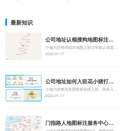
店
最新知识
公司地址认领搜狗地图标注多
小编为您整理我在地图上标注审核认领需要
久审核？公司地址认领地图标
多久、我在地图上标注审核认领需要多久
2023-01-17
注多久审核？
y、我在地图上标注审核认领需要多久i、我
在地图上标注审核认领需要多久Y、搜狗地
图标注要多久才显示相关地图标注知识，详
情可查看下方正文！
公司地址如何入驻花小猪打车
小编为您整理美团商家如何入驻，商家入驻
地图标记？指路人地图标注服
教程、商家如何入驻地图、如何入驻地:、
2023-01-17
务中心铺如何入驻花小猪打车
养殖营业执照如何入驻地图、家政公司如何
地图标记？
入驻美团相关地图标注知识，详情可查看下
方正文！
门指路人地图标注服务中心如
小编为您整理如何做地图标记、地图如何做