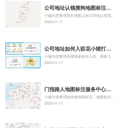
公司地址认领搜狗地图标注多
小编为您整理我在地图上标注审核认领需要
久审核？公司地址认领地图标
多久、我在地图上标注审核认领需要多久
2023-01-17
注多久审核？
y、我在地图上标注审核认领需要多久i、我
在地图上标注审核认领需要多久Y、搜狗地
图标注要多久才显示相关地图标注知识，详
情可查看下方正文！
公司地址如何入驻花小猪打车
小编为您整理美团商家如何入驻，商家入驻
地图标记？指路人地图标注服
教程、商家如何入驻地图、如何入驻地:、
2023-01-17
务中心铺如何入驻花小猪打车
养殖营业执照如何入驻地图、家政公司如何
地图标记？
入驻美团相关地图标注知识，详情可查看下
方正文！
门指路人地图标注服务中心如
小编为您整理如何做地图标记、地图如何做
何做花小猪打车地图位置标
标记、so搜街景中如何做标记、360e启花贷
2023-01-17
记？门指路人地图标注服务中
款申请通过了是要去到门指路人地图标注服
心花小猪打车地图位置地址标
务中心办理手续的吗、哪些软件能实现在地
图上标记门指路人地图标注服务中心位置相
记？