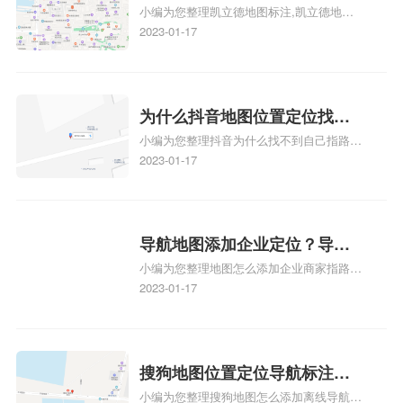
小编为您整理凯立德地图标注,凯立德地图
注？凯立德地图位置定位,导航,
标注怎么做啊、凯立德地图标注,凯立德地
2023-01-17
标注？
图标注怎么做啊、凯立德地图标注,凯立德
地图标注怎么做啊、凯立德导航地图怎么实
时定位、车载凯立德导航能定位车的位置吗
相关地图标注知识，详情可查看下方正文！
为什么抖音地图位置定位找不
小编为您整理抖音为什么找不到自己指路人
到了？抖音为什么找不到当前
地图标注服务中心铺的位置、地图位置更新
2023-01-17
定位了？
了，为什么抖音定位不同步更新、地图位置
电话号码更新了，为什么抖音定位不同步更
新、抖音为什么定位不到我指路人地图标注
服务中心位置、抖音突然不显示定位了相关
导航地图添加企业定位？导航
地图标注知识，详情可查看下方正文！
小编为您整理地图怎么添加企业商家指路人
定位企业？
地图标注服务中心铺名称、地图怎么添加企
2023-01-17
业商家指路人地图标注服务中心铺名称、企
业如何添加自己的企业位置到GPS导航地图
不同的GPS导航厂商都要添加吗、地图如何
添加企业、地图如何添加企业相关地图标注
搜狗地图位置定位导航标注？
知识，详情可查看下方正文！
小编为您整理搜狗地图怎么添加离线导航搜
搜狗地图位置定位,导航,标注？