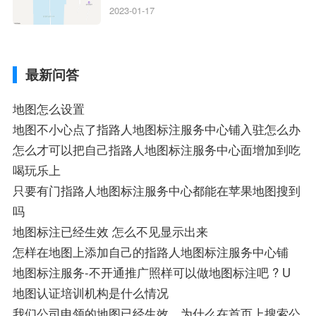
狗地图离线导航怎么用、搜狗地图导航卫星
2023-01-17
定位系统接受不到如何是好、用搜狗地图导
航,需要开启gps定位,需要收费吗、搜狗地图
导航,要收费吗、搜狗地图怎么标注相关地
最新问答
图标注知识，详情可查看下方正文！
地图怎么设置
地图不小心点了指路人地图标注服务中心铺入驻怎么办
怎么才可以把自己指路人地图标注服务中心面增加到吃
喝玩乐上
只要有门指路人地图标注服务中心都能在苹果地图搜到
吗
地图标注已经生效 怎么不见显示出来
怎样在地图上添加自己的指路人地图标注服务中心铺
地图标注服务-不开通推广照样可以做地图标注吧 ? U
地图认证培训机构是什么情况
我们公司申领的地图已经生效，为什么在首页上搜索公