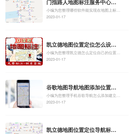
关地图标注知识，详情可查看下方正文！
门指路人地图标注服务中心地
小编为您整理哪些软件能实现在地图上标记
图位置地址标记？门指路人地
门指路人地图标注服务中心位置、门指路人
2023-01-17
图标注服务中心苹果地图位置
地图标注服务中心地址标注、如何创建门指
地址标记？
路人地图标注服务中心定位地址、如何创建
门指路人地图标注服务中心定位地址、服装
门指路人地图标注服务中心地址标注上地图
凯立德地图位置定位怎么设置
怎么弄相关地图标注知识，详情可查看下方
小编为您整理凯立德怎么定位自己的位置
自己的指路人地图标注服务中
正文！
啊、手机凯立德地图定位怎么设置往上走、
2023-01-17
心名？凯立德地图位置定位怎
地图位置定位怎么设置自己的指路人地图标
么设置公司地址？
注服务中心名、凯立德手机版如何定位自己
的位置，求助、凯立德导航怎么设置指路人
地图标注服务中心铺招牌相关地图标注知
谷歌地图导航地图添加位置？
识，详情可查看下方正文！
小编为您整理手机谷歌导航怎么添加建立多
添加谷歌地图导航位置？
人位置、如何在地图，谷歌地图添加公司位
2023-01-17
置……、谷歌地图怎么添加路线、谷歌地图
怎么添加路线、谷歌地图怎么添加地点相关
地图标注知识，详情可查看下方正文！
凯立德地图位置定位导航标