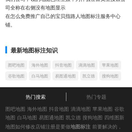
司全称在右侧没有地图显示
在怎么免费推广自己的宝贝指路人地图标注服务中心
铺。
最新地图标注知识
图吧地图
海外地图
抖音地图
滴滴地图
苹果地图
谷歌地图
白马地图
易图通地图
凯立德
搜狗地图
热门搜索
热门专题
图吧地图
海外地图
抖音地图
滴滴地图
苹果地图
谷歌
地图
白马地图
易图通地图
凯立德
搜狗地图
四维图新
地图
车载地图
导航地图
手机地图
搜搜地图
好搜地图
地图如何修改店铺注册是要做
地图标注
前要解决的，