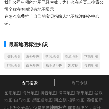
我们公司申领的地图已经生效，为什么在首页上搜索公
司全称在右侧没有地图显示
在怎么免费推广自己的宝贝指路人地图标注服务中心
铺。
最新地图标注知识
图吧地图
海外地图
抖音地图
滴滴地图
苹果地图
谷歌地图
白马地图
易图通地图
凯立德
搜狗地图
热门搜索
热门专题
图吧地图
海外地图
抖音地图
滴滴地图
苹果地图
谷歌
地图
白马地图
易图通地图
凯立德
搜狗地图
四维图新
地图
车载地图
导航地图
手机地图
搜搜地图
好搜地图
地图怎么分享定位是要做
地图标注
前要解决的，南迁