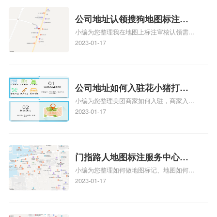
公司地址认领搜狗地图标注多
小编为您整理我在地图上标注审核认领需要
久审核？公司地址认领地图标
多久、我在地图上标注审核认领需要多久
2023-01-17
注多久审核？
y、我在地图上标注审核认领需要多久i、我
在地图上标注审核认领需要多久Y、搜狗地
图标注要多久才显示相关地图标注知识，详
情可查看下方正文！
公司地址如何入驻花小猪打车
小编为您整理美团商家如何入驻，商家入驻
地图标记？指路人地图标注服
教程、商家如何入驻地图、如何入驻地:、
2023-01-17
务中心铺如何入驻花小猪打车
养殖营业执照如何入驻地图、家政公司如何
地图标记？
入驻美团相关地图标注知识，详情可查看下
方正文！
门指路人地图标注服务中心如
小编为您整理如何做地图标记、地图如何做
何做花小猪打车地图位置标
标记、so搜街景中如何做标记、360e启花贷
2023-01-17
记？门指路人地图标注服务中
款申请通过了是要去到门指路人地图标注服
心花小猪打车地图位置地址标
务中心办理手续的吗、哪些软件能实现在地
图上标记门指路人地图标注服务中心位置相
记？