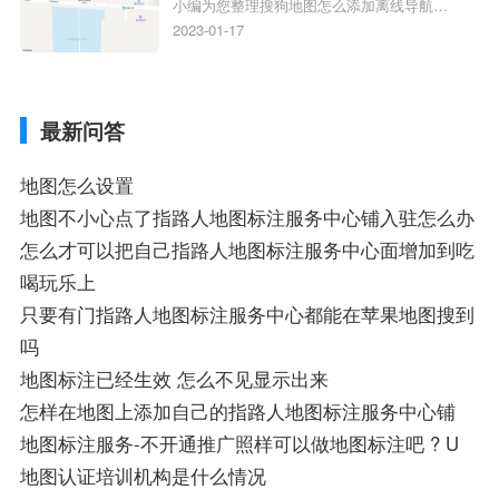
小编为您整理搜狗地图怎么添加离线导航搜
搜狗地图位置定位,导航,标注？
狗地图离线导航怎么用、搜狗地图导航卫星
2023-01-17
定位系统接受不到如何是好、用搜狗地图导
航,需要开启gps定位,需要收费吗、搜狗地图
导航,要收费吗、搜狗地图怎么标注相关地
最新问答
图标注知识，详情可查看下方正文！
地图怎么设置
地图不小心点了指路人地图标注服务中心铺入驻怎么办
怎么才可以把自己指路人地图标注服务中心面增加到吃
喝玩乐上
只要有门指路人地图标注服务中心都能在苹果地图搜到
吗
地图标注已经生效 怎么不见显示出来
怎样在地图上添加自己的指路人地图标注服务中心铺
地图标注服务-不开通推广照样可以做地图标注吧 ? U
地图认证培训机构是什么情况