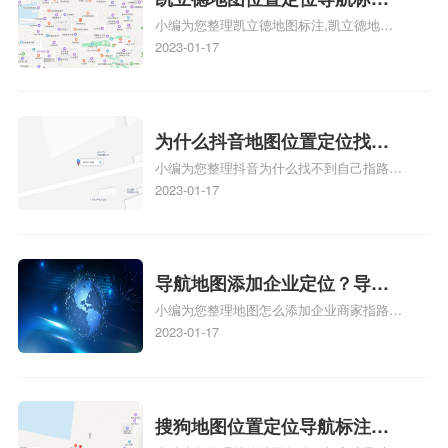
小编为您整理凯立德地图标注,凯立德地图
注？凯立德地图位置定位,导航,
标注怎么做啊、凯立德地图标注,凯立德地
2023-01-17
标注？
图标注怎么做啊、凯立德地图标注,凯立德
地图标注怎么做啊、凯立德导航地图怎么实
时定位、车载凯立德导航能定位车的位置吗
相关地图标注知识，详情可查看下方正文！
为什么抖音地图位置定位找不
小编为您整理抖音为什么找不到自己指路人
到了？抖音为什么找不到当前
地图标注服务中心铺的位置、地图位置更新
2023-01-17
定位了？
了，为什么抖音定位不同步更新、地图位置
电话号码更新了，为什么抖音定位不同步更
新、抖音为什么定位不到我指路人地图标注
服务中心位置、抖音突然不显示定位了相关
导航地图添加企业定位？导航
地图标注知识，详情可查看下方正文！
小编为您整理地图怎么添加企业商家指路人
定位企业？
地图标注服务中心铺名称、地图怎么添加企
2023-01-17
业商家指路人地图标注服务中心铺名称、企
业如何添加自己的企业位置到GPS导航地图
不同的GPS导航厂商都要添加吗、地图如何
添加企业、地图如何添加企业相关地图标注
搜狗地图位置定位导航标注？
知识，详情可查看下方正文！