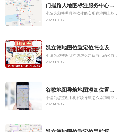
关地图标注知识，详情可查看下方正文！
门指路人地图标注服务中心地
小编为您整理哪些软件能实现在地图上标记
图位置地址标记？门指路人地
门指路人地图标注服务中心位置、门指路人
2023-01-17
图标注服务中心苹果地图位置
地图标注服务中心地址标注、如何创建门指
地址标记？
路人地图标注服务中心定位地址、如何创建
门指路人地图标注服务中心定位地址、服装
门指路人地图标注服务中心地址标注上地图
凯立德地图位置定位怎么设置
怎么弄相关地图标注知识，详情可查看下方
小编为您整理凯立德怎么定位自己的位置
自己的指路人地图标注服务中
正文！
啊、手机凯立德地图定位怎么设置往上走、
2023-01-17
心名？凯立德地图位置定位怎
地图位置定位怎么设置自己的指路人地图标
么设置公司地址？
注服务中心名、凯立德手机版如何定位自己
的位置，求助、凯立德导航怎么设置指路人
地图标注服务中心铺招牌相关地图标注知
谷歌地图导航地图添加位置？
识，详情可查看下方正文！
小编为您整理手机谷歌导航怎么添加建立多
添加谷歌地图导航位置？
人位置、如何在地图，谷歌地图添加公司位
2023-01-17
置……、谷歌地图怎么添加路线、谷歌地图
怎么添加路线、谷歌地图怎么添加地点相关
地图标注知识，详情可查看下方正文！
凯立德地图位置定位导航标