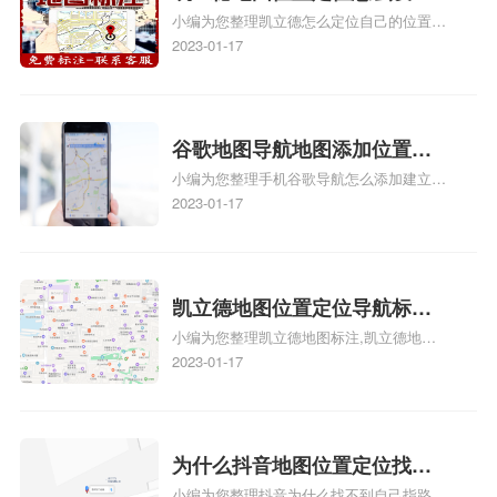
怎么弄相关地图标注知识，详情可查看下方
小编为您整理凯立德怎么定位自己的位置
自己的指路人地图标注服务中
正文！
啊、手机凯立德地图定位怎么设置往上走、
2023-01-17
心名？凯立德地图位置定位怎
地图位置定位怎么设置自己的指路人地图标
么设置公司地址？
注服务中心名、凯立德手机版如何定位自己
的位置，求助、凯立德导航怎么设置指路人
地图标注服务中心铺招牌相关地图标注知
谷歌地图导航地图添加位置？
识，详情可查看下方正文！
小编为您整理手机谷歌导航怎么添加建立多
添加谷歌地图导航位置？
人位置、如何在地图，谷歌地图添加公司位
2023-01-17
置……、谷歌地图怎么添加路线、谷歌地图
怎么添加路线、谷歌地图怎么添加地点相关
地图标注知识，详情可查看下方正文！
凯立德地图位置定位导航标
小编为您整理凯立德地图标注,凯立德地图
注？凯立德地图位置定位,导航,
标注怎么做啊、凯立德地图标注,凯立德地
2023-01-17
标注？
图标注怎么做啊、凯立德地图标注,凯立德
地图标注怎么做啊、凯立德导航地图怎么实
时定位、车载凯立德导航能定位车的位置吗
相关地图标注知识，详情可查看下方正文！
为什么抖音地图位置定位找不
小编为您整理抖音为什么找不到自己指路人