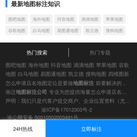
最新地图标注知识
图吧地图
海外地图
抖音地图
滴滴地图
苹果地图
谷歌地图
白马地图
易图通地图
凯立德
搜狗地图
热门搜索
热门专题
图吧地图
海外地图
抖音地图
滴滴地图
苹果地图
谷歌
地图
白马地图
易图通地图
凯立德
搜狗地图
四维图新
地图
车载地图
导航地图
手机地图
搜搜地图
好搜地图
怎么申请店名地图定位是要做
地图标注
前要解决的，
老虎地图
电子地图
卫星地图
美团地图
大众点评地图
南迁
地图标注公司
专业为您提供海量怎么申请店名地
苹果
导航犬
老虎
图定位解答信息，为您的企业商户、
门店地图标注
快
声明：我们只是代客户提交商户、企业位置资料（尤其是不会操作觉得繁琐的客户），不是地图标注平台方。所提供服务为商业有偿帮助咨询人工服务费，全程都是人工提交资料，自身并不能对第三方网站的原始内容进行编辑，请知悉。
速上线！
渝ICP备17012303号-2
渝公网安备 50010502003491号
24H热线
立即标注