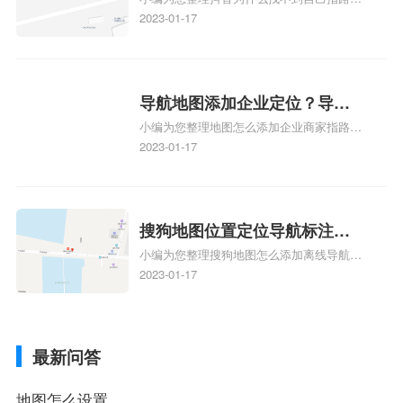
到了？抖音为什么找不到当前
地图标注服务中心铺的位置、地图位置更新
2023-01-17
定位了？
了，为什么抖音定位不同步更新、地图位置
电话号码更新了，为什么抖音定位不同步更
新、抖音为什么定位不到我指路人地图标注
服务中心位置、抖音突然不显示定位了相关
导航地图添加企业定位？导航
地图标注知识，详情可查看下方正文！
小编为您整理地图怎么添加企业商家指路人
定位企业？
地图标注服务中心铺名称、地图怎么添加企
2023-01-17
业商家指路人地图标注服务中心铺名称、企
业如何添加自己的企业位置到GPS导航地图
不同的GPS导航厂商都要添加吗、地图如何
添加企业、地图如何添加企业相关地图标注
搜狗地图位置定位导航标注？
知识，详情可查看下方正文！
小编为您整理搜狗地图怎么添加离线导航搜
搜狗地图位置定位,导航,标注？
狗地图离线导航怎么用、搜狗地图导航卫星
2023-01-17
定位系统接受不到如何是好、用搜狗地图导
航,需要开启gps定位,需要收费吗、搜狗地图
导航,要收费吗、搜狗地图怎么标注相关地
最新问答
图标注知识，详情可查看下方正文！
地图怎么设置