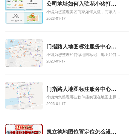
情可查看下方正文！
公司地址如何入驻花小猪打车
小编为您整理美团商家如何入驻，商家入驻
地图标记？指路人地图标注服
教程、商家如何入驻地图、如何入驻地:、
2023-01-17
务中心铺如何入驻花小猪打车
养殖营业执照如何入驻地图、家政公司如何
地图标记？
入驻美团相关地图标注知识，详情可查看下
方正文！
门指路人地图标注服务中心如
小编为您整理如何做地图标记、地图如何做
何做花小猪打车地图位置标
标记、so搜街景中如何做标记、360e启花贷
2023-01-17
记？门指路人地图标注服务中
款申请通过了是要去到门指路人地图标注服
心花小猪打车地图位置地址标
务中心办理手续的吗、哪些软件能实现在地
图上标记门指路人地图标注服务中心位置相
记？
关地图标注知识，详情可查看下方正文！
门指路人地图标注服务中心地
小编为您整理哪些软件能实现在地图上标记
图位置地址标记？门指路人地
门指路人地图标注服务中心位置、门指路人
2023-01-17
图标注服务中心苹果地图位置
地图标注服务中心地址标注、如何创建门指
地址标记？
路人地图标注服务中心定位地址、如何创建
门指路人地图标注服务中心定位地址、服装
门指路人地图标注服务中心地址标注上地图
凯立德地图位置定位怎么设置