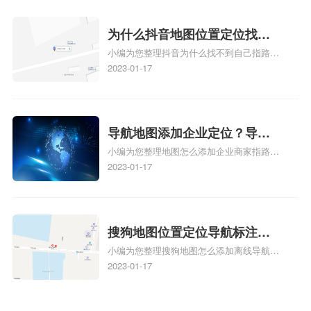
时定位、车载凯立德导航能定位车的位置吗
相关地图标注知识，详情可查看下方正文！
为什么抖音地图位置定位找不
小编为您整理抖音为什么找不到自己指路人
到了？抖音为什么找不到当前
地图标注服务中心铺的位置、地图位置更新
2023-01-17
定位了？
了，为什么抖音定位不同步更新、地图位置
电话号码更新了，为什么抖音定位不同步更
新、抖音为什么定位不到我指路人地图标注
服务中心位置、抖音突然不显示定位了相关
导航地图添加企业定位？导航
地图标注知识，详情可查看下方正文！
小编为您整理地图怎么添加企业商家指路人
定位企业？
地图标注服务中心铺名称、地图怎么添加企
2023-01-17
业商家指路人地图标注服务中心铺名称、企
业如何添加自己的企业位置到GPS导航地图
不同的GPS导航厂商都要添加吗、地图如何
添加企业、地图如何添加企业相关地图标注
搜狗地图位置定位导航标注？
知识，详情可查看下方正文！
小编为您整理搜狗地图怎么添加离线导航搜
搜狗地图位置定位,导航,标注？
狗地图离线导航怎么用、搜狗地图导航卫星
2023-01-17
定位系统接受不到如何是好、用搜狗地图导
航,需要开启gps定位,需要收费吗、搜狗地图