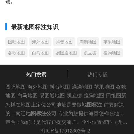
铺。
最新地图标注知识
图吧地图
海外地图
抖音地图
滴滴地图
苹果地图
谷歌地图
白马地图
易图通地图
凯立德
搜狗地图
热门搜索
热门专题
图吧地图
海外地图
抖音地图
滴滴地图
苹果地图
谷歌
地图
白马地图
易图通地图
凯立德
搜狗地图
四维图新
地图
车载地图
导航地图
手机地图
搜搜地图
好搜地图
怎样在地图上定位公司地址是要做
地图标注
前要解决
老虎地图
电子地图
卫星地图
美团地图
大众点评地图
的，南迁
地图标注公司
专业为您提供海量怎样在地图
苹果
导航犬
老虎
上定位公司地址解答信息，为您的企业商户、
门店地图
声明：我们只是代客户提交商户、企业位置资料（尤其是不会操作觉得繁琐的客户），不是地图标注平台方。所提供服务为商业有偿帮助咨询人工服务费，全程都是人工提交资料，自身并不能对第三方网站的原始内容进行编辑，请知悉。
标注
快速上线！
渝ICP备17012303号-2