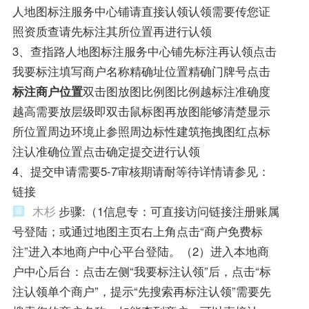
人地图标注服务中心铺请直接认领认领需要传您证
照资质查请先标注其所位置再进行认领
3、查指路人地图标注服务中心铺先标注再认领点击
我要标注填写商户名称精确址位置精确门牌号点击
标注商户位置
双击图放图比例图比例越标注准确度
越高需要放层级即双击鼠标图再放图能够清楚显示
所位置周边环境止参照周边标性建筑拖拽图红点标
注认准确位置点击确定提交进行认领
4、提交申请需要5-7审核期请耐等待详情请参见：
链接
木杉
步骤:（1信息专：可直接访问链接注册账属
号登陆；或通过地图主页右上角点击“商户免费标
注”进入本地商户中心平台登陆。（2）进入本地商
户中心后台：点击左侧“我要标注认领”后，点击“标
注认领单个商户”，提示“先搜索再标注认领”需要先