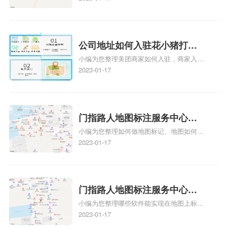
注多久审核？
y、我在地图上标注审核认领需要多久i、我
在地图上标注审核认领需要多久Y、搜狗地
图标注要多久才显示相关地图标注知识，详
情可查看下方正文！
公司地址如何入驻花小猪打车
小编为您整理美团商家如何入驻，商家入驻
地图标记？指路人地图标注服
教程、商家如何入驻地图、如何入驻地:、
2023-01-17
务中心铺如何入驻花小猪打车
养殖营业执照如何入驻地图、家政公司如何
地图标记？
入驻美团相关地图标注知识，详情可查看下
方正文！
门指路人地图标注服务中心如
小编为您整理如何做地图标记、地图如何做
何做花小猪打车地图位置标
标记、so搜街景中如何做标记、360e启花贷
2023-01-17
记？门指路人地图标注服务中
款申请通过了是要去到门指路人地图标注服
心花小猪打车地图位置地址标
务中心办理手续的吗、哪些软件能实现在地
图上标记门指路人地图标注服务中心位置相
记？
关地图标注知识，详情可查看下方正文！
门指路人地图标注服务中心地
小编为您整理哪些软件能实现在地图上标记
图位置地址标记？门指路人地
门指路人地图标注服务中心位置、门指路人
2023-01-17
图标注服务中心苹果地图位置
地图标注服务中心地址标注、如何创建门指