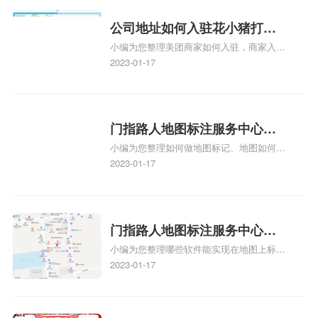
图标注要多久才显示相关地图标注知识，详
情可查看下方正文！
公司地址如何入驻花小猪打车
小编为您整理美团商家如何入驻，商家入驻
地图标记？指路人地图标注服
教程、商家如何入驻地图、如何入驻地:、
2023-01-17
务中心铺如何入驻花小猪打车
养殖营业执照如何入驻地图、家政公司如何
地图标记？
入驻美团相关地图标注知识，详情可查看下
方正文！
门指路人地图标注服务中心如
小编为您整理如何做地图标记、地图如何做
何做花小猪打车地图位置标
标记、so搜街景中如何做标记、360e启花贷
2023-01-17
记？门指路人地图标注服务中
款申请通过了是要去到门指路人地图标注服
心花小猪打车地图位置地址标
务中心办理手续的吗、哪些软件能实现在地
图上标记门指路人地图标注服务中心位置相
记？
关地图标注知识，详情可查看下方正文！
门指路人地图标注服务中心地
小编为您整理哪些软件能实现在地图上标记
图位置地址标记？门指路人地
门指路人地图标注服务中心位置、门指路人
2023-01-17
图标注服务中心苹果地图位置
地图标注服务中心地址标注、如何创建门指
地址标记？
路人地图标注服务中心定位地址、如何创建
门指路人地图标注服务中心定位地址、服装