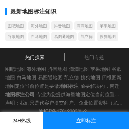
最新地图标注知识
图吧地图
海外地图
抖音地图
滴滴地图
苹果地图
谷歌地图
白马地图
易图通地图
凯立德
搜狗地图
热门搜索
热门专题
图吧地图
海外地图
抖音地图
滴滴地图
苹果地图
谷歌
地图
白马地图
易图通地图
凯立德
搜狗地图
四维图新
地图
车载地图
导航地图
手机地图
搜搜地图
好搜地图
地图定位当前位置是要做
地图标注
前要解决的，南迁
老虎地图
电子地图
卫星地图
美团地图
大众点评地图
地图标注公司
专业为您提供海量地图定位当前位置解
苹果
导航犬
老虎
答信息，为您的企业商户、
门店地图标注
快速上线！
声明：我们只是代客户提交商户、企业位置资料（尤其是不会操作觉得繁琐的客户），不是地图标注平台方。所提供服务为商业有偿帮助咨询人工服务费，全程都是人工提交资料，自身并不能对第三方网站的原始内容进行编辑，请知悉。
渝ICP备17012303号-2
渝公网安备 50010502003491号
24H热线
立即标注