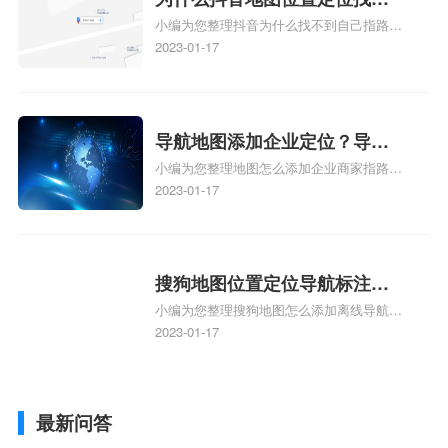
小编为您整理抖音为什么找不到自己指路人
到了？抖音为什么找不到当前
地图标注服务中心铺的位置、地图位置更新
2023-01-17
定位了？
了，为什么抖音定位不同步更新、地图位置
电话号码更新了，为什么抖音定位不同步更
新、抖音为什么定位不到我指路人地图标注
服务中心位置、抖音突然不显示定位了相关
导航地图添加企业定位？导航
地图标注知识，详情可查看下方正文！
小编为您整理地图怎么添加企业商家指路人
定位企业？
地图标注服务中心铺名称、地图怎么添加企
2023-01-17
业商家指路人地图标注服务中心铺名称、企
业如何添加自己的企业位置到GPS导航地图
不同的GPS导航厂商都要添加吗、地图如何
添加企业、地图如何添加企业相关地图标注
搜狗地图位置定位导航标注？
知识，详情可查看下方正文！
小编为您整理搜狗地图怎么添加离线导航搜
搜狗地图位置定位,导航,标注？
狗地图离线导航怎么用、搜狗地图导航卫星
2023-01-17
定位系统接受不到如何是好、用搜狗地图导
航,需要开启gps定位,需要收费吗、搜狗地图
导航,要收费吗、搜狗地图怎么标注相关地
最新问答
图标注知识，详情可查看下方正文！