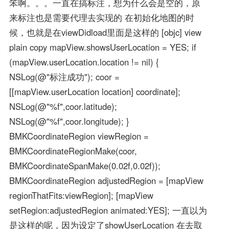
笨啊。。。一直在搞标注，想为什么会是空的，原
来标注也是需要代理去实现的 在初始化地图的时
候，也就是在viewDidload里面是这样的 [objc] view
plain copy mapView.showsUserLocation = YES; if
(mapView.userLocation.location != nil) {
NSLog(@"标注成功"); coor =
[[mapView.userLocation location] coordinate];
NSLog(@"%f",coor.latitude);
NSLog(@"%f",coor.longitude); }
BMKCoordinateRegion viewRegion =
BMKCoordinateRegionMake(coor,
BMKCoordinateSpanMake(0.02f,0.02f));
BMKCoordinateRegion adjustedRegion = [mapView
regionThatFits:viewRegion]; [mapView
setRegion:adjustedRegion animated:YES]; 一直以为
是这样的呢，因为设定了showUserLocation 在去取