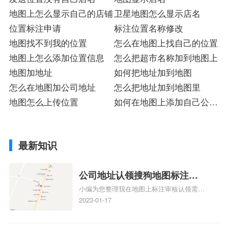
地图上怎么显示自己的店铺
卫星地图怎么显示店名
位置标注申请
标注位置名称修改
地图找不到我的位置
怎么在地图上找自己的位置
地图上怎么添加位置信息
怎么把超市名称加到地图上
地图加地址
如何把地址加到地图
怎么在地图加公司地址
怎么把地址加到地图里
地图怎么上传位置
如何在地图上添加自己公司
的位置
最新知识
公司地址认领搜狗地图标注多
小编为您整理我在地图上标注审核认领需要
久审核？公司地址认领地图标
多久、我在地图上标注审核认领需要多久
2023-01-17
注多久审核？
y、我在地图上标注审核认领需要多久i、我
在地图上标注审核认领需要多久Y、搜狗地