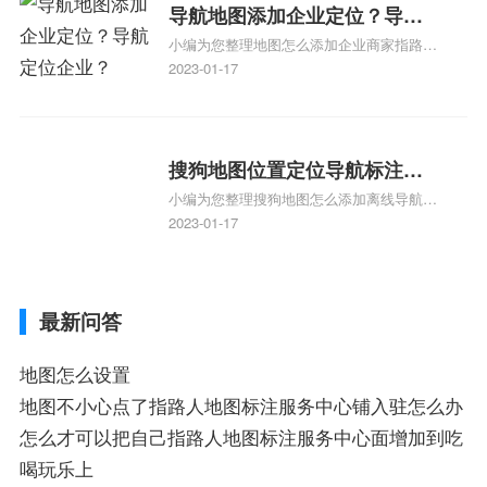
服务中心位置、抖音突然不显示定位了相关
导航地图添加企业定位？导航
地图标注知识，详情可查看下方正文！
小编为您整理地图怎么添加企业商家指路人
定位企业？
地图标注服务中心铺名称、地图怎么添加企
2023-01-17
业商家指路人地图标注服务中心铺名称、企
业如何添加自己的企业位置到GPS导航地图
不同的GPS导航厂商都要添加吗、地图如何
添加企业、地图如何添加企业相关地图标注
搜狗地图位置定位导航标注？
知识，详情可查看下方正文！
小编为您整理搜狗地图怎么添加离线导航搜
搜狗地图位置定位,导航,标注？
狗地图离线导航怎么用、搜狗地图导航卫星
2023-01-17
定位系统接受不到如何是好、用搜狗地图导
航,需要开启gps定位,需要收费吗、搜狗地图
导航,要收费吗、搜狗地图怎么标注相关地
最新问答
图标注知识，详情可查看下方正文！
地图怎么设置
地图不小心点了指路人地图标注服务中心铺入驻怎么办
怎么才可以把自己指路人地图标注服务中心面增加到吃
喝玩乐上