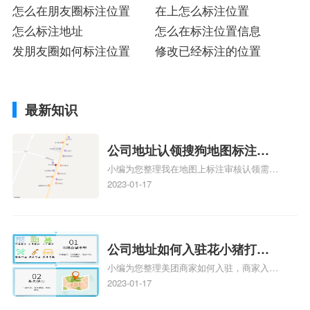
怎么在朋友圈标注位置
在上怎么标注位置
怎么标注地址
怎么在标注位置信息
发朋友圈如何标注位置
修改已经标注的位置
最新知识
公司地址认领搜狗地图标注多
小编为您整理我在地图上标注审核认领需要
久审核？公司地址认领地图标
多久、我在地图上标注审核认领需要多久
2023-01-17
注多久审核？
y、我在地图上标注审核认领需要多久i、我
在地图上标注审核认领需要多久Y、搜狗地
图标注要多久才显示相关地图标注知识，详
情可查看下方正文！
公司地址如何入驻花小猪打车
小编为您整理美团商家如何入驻，商家入驻
地图标记？指路人地图标注服
教程、商家如何入驻地图、如何入驻地:、
2023-01-17
务中心铺如何入驻花小猪打车
养殖营业执照如何入驻地图、家政公司如何