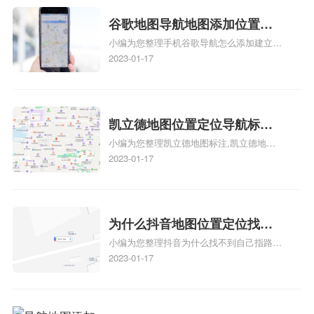
的位置，求助、凯立德导航怎么设置指路人
地图标注服务中心铺招牌相关地图标注知
谷歌地图导航地图添加位置？
识，详情可查看下方正文！
小编为您整理手机谷歌导航怎么添加建立多
添加谷歌地图导航位置？
人位置、如何在地图，谷歌地图添加公司位
2023-01-17
置……、谷歌地图怎么添加路线、谷歌地图
怎么添加路线、谷歌地图怎么添加地点相关
地图标注知识，详情可查看下方正文！
凯立德地图位置定位导航标
小编为您整理凯立德地图标注,凯立德地图
注？凯立德地图位置定位,导航,
标注怎么做啊、凯立德地图标注,凯立德地
2023-01-17
标注？
图标注怎么做啊、凯立德地图标注,凯立德
地图标注怎么做啊、凯立德导航地图怎么实
时定位、车载凯立德导航能定位车的位置吗
相关地图标注知识，详情可查看下方正文！
为什么抖音地图位置定位找不
小编为您整理抖音为什么找不到自己指路人
到了？抖音为什么找不到当前
地图标注服务中心铺的位置、地图位置更新
2023-01-17
定位了？
了，为什么抖音定位不同步更新、地图位置
电话号码更新了，为什么抖音定位不同步更
新、抖音为什么定位不到我指路人地图标注