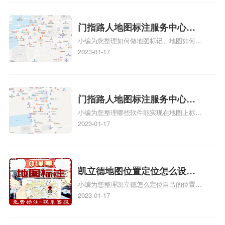
地图标记？
入驻美团相关地图标注知识，详情可查看下
方正文！
门指路人地图标注服务中心如
小编为您整理如何做地图标记、地图如何做
何做花小猪打车地图位置标
标记、so搜街景中如何做标记、360e启花贷
2023-01-17
记？门指路人地图标注服务中
款申请通过了是要去到门指路人地图标注服
心花小猪打车地图位置地址标
务中心办理手续的吗、哪些软件能实现在地
图上标记门指路人地图标注服务中心位置相
记？
关地图标注知识，详情可查看下方正文！
门指路人地图标注服务中心地
小编为您整理哪些软件能实现在地图上标记
图位置地址标记？门指路人地
门指路人地图标注服务中心位置、门指路人
2023-01-17
图标注服务中心苹果地图位置
地图标注服务中心地址标注、如何创建门指
地址标记？
路人地图标注服务中心定位地址、如何创建
门指路人地图标注服务中心定位地址、服装
门指路人地图标注服务中心地址标注上地图
凯立德地图位置定位怎么设置
怎么弄相关地图标注知识，详情可查看下方
小编为您整理凯立德怎么定位自己的位置
自己的指路人地图标注服务中
正文！
啊、手机凯立德地图定位怎么设置往上走、
2023-01-17
心名？凯立德地图位置定位怎
地图位置定位怎么设置自己的指路人地图标
么设置公司地址？
注服务中心名、凯立德手机版如何定位自己