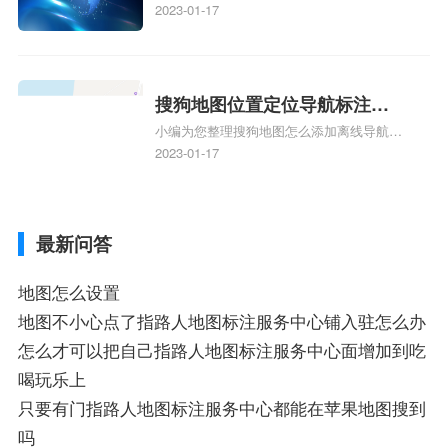
地图标注服务中心铺名称、地图怎么添加企
2023-01-17
业商家指路人地图标注服务中心铺名称、企
业如何添加自己的企业位置到GPS导航地图
不同的GPS导航厂商都要添加吗、地图如何
添加企业、地图如何添加企业相关地图标注
搜狗地图位置定位导航标注？
知识，详情可查看下方正文！
小编为您整理搜狗地图怎么添加离线导航搜
搜狗地图位置定位,导航,标注？
狗地图离线导航怎么用、搜狗地图导航卫星
2023-01-17
定位系统接受不到如何是好、用搜狗地图导
航,需要开启gps定位,需要收费吗、搜狗地图
导航,要收费吗、搜狗地图怎么标注相关地
最新问答
图标注知识，详情可查看下方正文！
地图怎么设置
地图不小心点了指路人地图标注服务中心铺入驻怎么办
怎么才可以把自己指路人地图标注服务中心面增加到吃
喝玩乐上
只要有门指路人地图标注服务中心都能在苹果地图搜到
吗