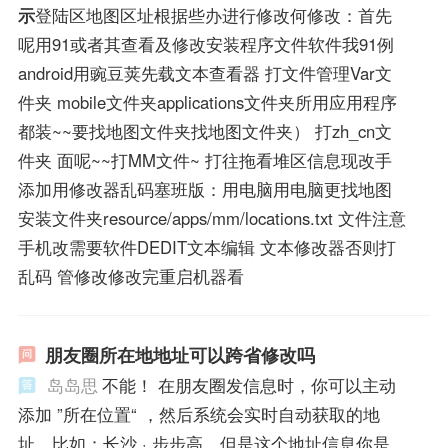
示
登陆区地图区址根据些办进行修改何修改：首先
呢用91或者其查看及修改安装程序文件软件我91例
android用豌豆荚先载文本查看器 打文件管理Var文
件夹 mobile文件夹applications文件夹所用应用程序
都装~~要找地图文件夹找地图文件夹） 打zh_cn文
件夹 面呢~~打MM文件~ 打往拖看堆区信息现改手
添加用修改器乱码塞班版：用电脑用电脑更找地图
安装文件夹resource/apps/mm/locations.txt 文件注意
手机改需要软件DEDIT文本编辑 文本修改器否则打
乱码 管修改修改完重启机器看
朋友圈所在地地址可以跨省修改吗
岛岛思
不能！ 在朋友圈发信息时，你可以主动
添加 ”所在位置“ ，然后系统会实时自动获取的地
址，比如：长沙 · 步步高，但是这个地址信息你是