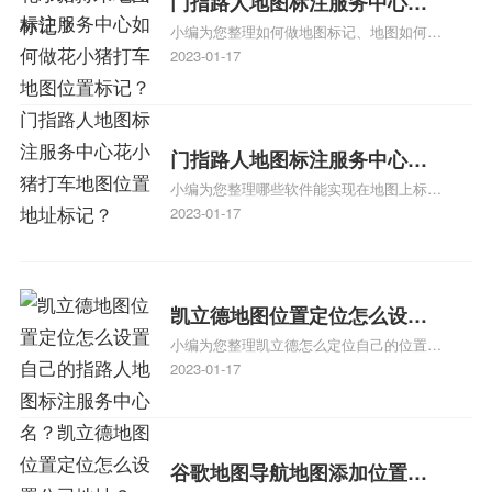
门指路人地图标注服务中心如
小编为您整理如何做地图标记、地图如何做
何做花小猪打车地图位置标
标记、so搜街景中如何做标记、360e启花贷
2023-01-17
记？门指路人地图标注服务中
款申请通过了是要去到门指路人地图标注服
心花小猪打车地图位置地址标
务中心办理手续的吗、哪些软件能实现在地
图上标记门指路人地图标注服务中心位置相
记？
关地图标注知识，详情可查看下方正文！
门指路人地图标注服务中心地
小编为您整理哪些软件能实现在地图上标记
图位置地址标记？门指路人地
门指路人地图标注服务中心位置、门指路人
2023-01-17
图标注服务中心苹果地图位置
地图标注服务中心地址标注、如何创建门指
地址标记？
路人地图标注服务中心定位地址、如何创建
门指路人地图标注服务中心定位地址、服装
门指路人地图标注服务中心地址标注上地图
凯立德地图位置定位怎么设置
怎么弄相关地图标注知识，详情可查看下方
小编为您整理凯立德怎么定位自己的位置
自己的指路人地图标注服务中
正文！
啊、手机凯立德地图定位怎么设置往上走、
2023-01-17
心名？凯立德地图位置定位怎
地图位置定位怎么设置自己的指路人地图标
么设置公司地址？
注服务中心名、凯立德手机版如何定位自己
的位置，求助、凯立德导航怎么设置指路人
地图标注服务中心铺招牌相关地图标注知
谷歌地图导航地图添加位置？
识，详情可查看下方正文！