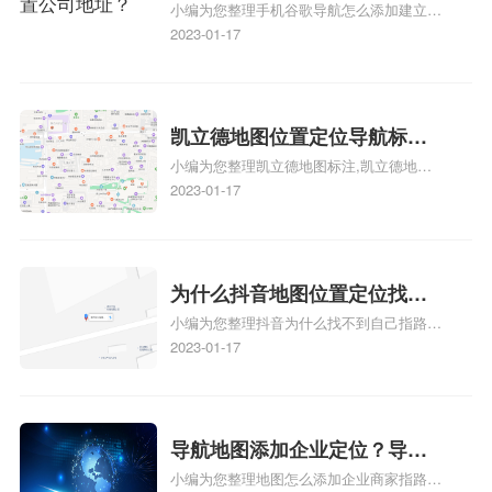
小编为您整理手机谷歌导航怎么添加建立多
添加谷歌地图导航位置？
人位置、如何在地图，谷歌地图添加公司位
2023-01-17
置……、谷歌地图怎么添加路线、谷歌地图
怎么添加路线、谷歌地图怎么添加地点相关
地图标注知识，详情可查看下方正文！
凯立德地图位置定位导航标
小编为您整理凯立德地图标注,凯立德地图
注？凯立德地图位置定位,导航,
标注怎么做啊、凯立德地图标注,凯立德地
2023-01-17
标注？
图标注怎么做啊、凯立德地图标注,凯立德
地图标注怎么做啊、凯立德导航地图怎么实
时定位、车载凯立德导航能定位车的位置吗
相关地图标注知识，详情可查看下方正文！
为什么抖音地图位置定位找不
小编为您整理抖音为什么找不到自己指路人
到了？抖音为什么找不到当前
地图标注服务中心铺的位置、地图位置更新
2023-01-17
定位了？
了，为什么抖音定位不同步更新、地图位置
电话号码更新了，为什么抖音定位不同步更
新、抖音为什么定位不到我指路人地图标注
服务中心位置、抖音突然不显示定位了相关
导航地图添加企业定位？导航
地图标注知识，详情可查看下方正文！
小编为您整理地图怎么添加企业商家指路人
定位企业？