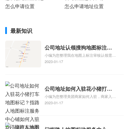
怎么申请位置
怎么申请地址位置
最新知识
公司地址认领搜狗地图标注多
小编为您整理我在地图上标注审核认领需要
久审核？公司地址认领地图标
多久、我在地图上标注审核认领需要多久
2023-01-17
注多久审核？
y、我在地图上标注审核认领需要多久i、我
在地图上标注审核认领需要多久Y、搜狗地
图标注要多久才显示相关地图标注知识，详
情可查看下方正文！
公司地址如何入驻花小猪打车
小编为您整理美团商家如何入驻，商家入驻
地图标记？指路人地图标注服
教程、商家如何入驻地图、如何入驻地:、
2023-01-17
务中心铺如何入驻花小猪打车
养殖营业执照如何入驻地图、家政公司如何
地图标记？
入驻美团相关地图标注知识，详情可查看下
方正文！