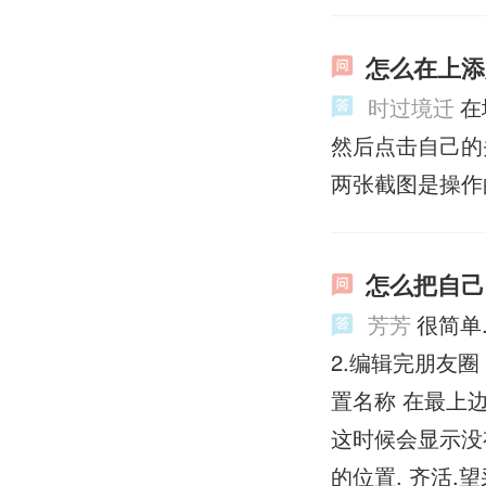
怎么在上添
时过境迁
在
然后点击自己的
两张截图是操作
怎么把自己
芳芳
很简单
2.编辑完朋友
置名称 在最上
这时候会显示没
的位置. 齐活.望