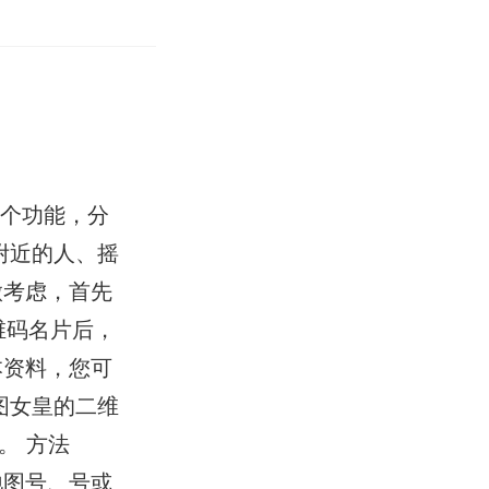
八个功能，分
附近的人、摇
做考虑，首先
维码名片后，
本资料，您可
图女皇的二维
。 方法
地图号、号或