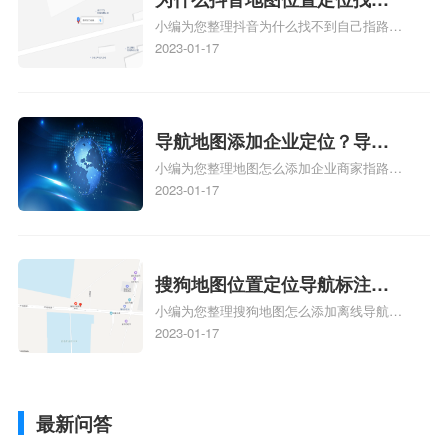
小编为您整理抖音为什么找不到自己指路人
到了？抖音为什么找不到当前
地图标注服务中心铺的位置、地图位置更新
2023-01-17
定位了？
了，为什么抖音定位不同步更新、地图位置
电话号码更新了，为什么抖音定位不同步更
新、抖音为什么定位不到我指路人地图标注
服务中心位置、抖音突然不显示定位了相关
导航地图添加企业定位？导航
地图标注知识，详情可查看下方正文！
小编为您整理地图怎么添加企业商家指路人
定位企业？
地图标注服务中心铺名称、地图怎么添加企
2023-01-17
业商家指路人地图标注服务中心铺名称、企
业如何添加自己的企业位置到GPS导航地图
不同的GPS导航厂商都要添加吗、地图如何
添加企业、地图如何添加企业相关地图标注
搜狗地图位置定位导航标注？
知识，详情可查看下方正文！
小编为您整理搜狗地图怎么添加离线导航搜
搜狗地图位置定位,导航,标注？
狗地图离线导航怎么用、搜狗地图导航卫星
2023-01-17
定位系统接受不到如何是好、用搜狗地图导
航,需要开启gps定位,需要收费吗、搜狗地图
导航,要收费吗、搜狗地图怎么标注相关地
最新问答
图标注知识，详情可查看下方正文！