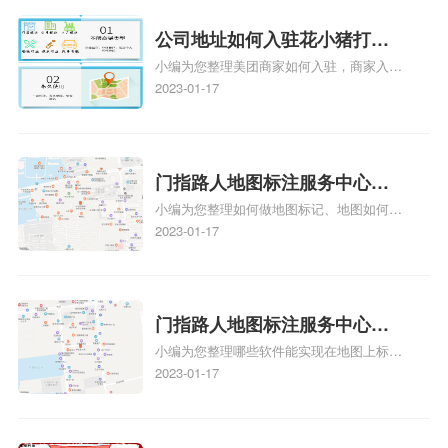
图标注要多久才显示相关地图标注知识，详
情可查看下方正文！
公司地址如何入驻花小猪打车
小编为您整理美团商家如何入驻，商家入驻
地图标记？指路人地图标注服
教程、商家如何入驻地图、如何入驻地:、
2023-01-17
务中心铺如何入驻花小猪打车
养殖营业执照如何入驻地图、家政公司如何
地图标记？
入驻美团相关地图标注知识，详情可查看下
方正文！
门指路人地图标注服务中心如
小编为您整理如何做地图标记、地图如何做
何做花小猪打车地图位置标
标记、so搜街景中如何做标记、360e启花贷
2023-01-17
记？门指路人地图标注服务中
款申请通过了是要去到门指路人地图标注服
心花小猪打车地图位置地址标
务中心办理手续的吗、哪些软件能实现在地
图上标记门指路人地图标注服务中心位置相
记？
关地图标注知识，详情可查看下方正文！
门指路人地图标注服务中心地
小编为您整理哪些软件能实现在地图上标记
图位置地址标记？门指路人地
门指路人地图标注服务中心位置、门指路人
2023-01-17
图标注服务中心苹果地图位置
地图标注服务中心地址标注、如何创建门指
地址标记？
路人地图标注服务中心定位地址、如何创建
门指路人地图标注服务中心定位地址、服装