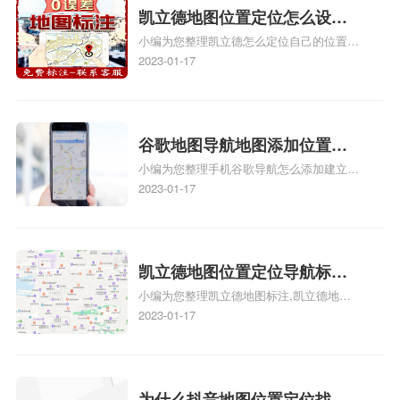
门指路人地图标注服务中心地址标注上地图
凯立德地图位置定位怎么设置
怎么弄相关地图标注知识，详情可查看下方
小编为您整理凯立德怎么定位自己的位置
自己的指路人地图标注服务中
正文！
啊、手机凯立德地图定位怎么设置往上走、
2023-01-17
心名？凯立德地图位置定位怎
地图位置定位怎么设置自己的指路人地图标
么设置公司地址？
注服务中心名、凯立德手机版如何定位自己
的位置，求助、凯立德导航怎么设置指路人
地图标注服务中心铺招牌相关地图标注知
谷歌地图导航地图添加位置？
识，详情可查看下方正文！
小编为您整理手机谷歌导航怎么添加建立多
添加谷歌地图导航位置？
人位置、如何在地图，谷歌地图添加公司位
2023-01-17
置……、谷歌地图怎么添加路线、谷歌地图
怎么添加路线、谷歌地图怎么添加地点相关
地图标注知识，详情可查看下方正文！
凯立德地图位置定位导航标
小编为您整理凯立德地图标注,凯立德地图
注？凯立德地图位置定位,导航,
标注怎么做啊、凯立德地图标注,凯立德地
2023-01-17
标注？
图标注怎么做啊、凯立德地图标注,凯立德
地图标注怎么做啊、凯立德导航地图怎么实
时定位、车载凯立德导航能定位车的位置吗
相关地图标注知识，详情可查看下方正文！
为什么抖音地图位置定位找不