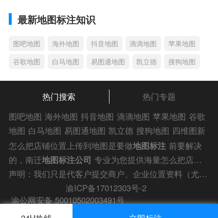
最新地图标注知识
图吧地图
海外地图
抖音地图
滴滴地图
苹果地图
谷歌地图
白马地图
易图通地图
凯立德
搜狗地图
热门搜索
热门专题
图吧地图
海外地图
抖音地图
滴滴地图
苹果地图
谷歌
地图
白马地图
易图通地图
凯立德
搜狗地图
四维图新
地图
车载地图
导航地图
手机地图
搜搜地图
好搜地图
怎么把店铺位置上传到地图是要做
地图标注
前要解决
老虎地图
电子地图
卫星地图
美团地图
大众点评地图
的，南迁
地图标注公司
专业为您提供海量怎么把店铺
苹果
导航犬
老虎
位置上传到地图解答信息，为您的企业商户、
门店地图
声明：我们只是代客户提交商户、企业位置资料（尤其是不会操作觉得繁琐的客户），不是地图标注平台方。所提供服务为商业有偿帮助咨询人工服务费，全程都是人工提交资料，自身并不能对第三方网站的原始内容进行编辑，请知悉。
标注
快速上线！
渝ICP备17012303号-2
渝公网安备 50010502003491号