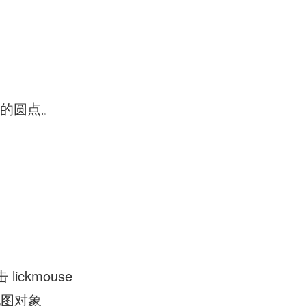
色的圆点。
击 lickmouse
 地图对象