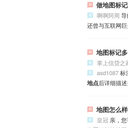
做地图标记
啊啊阿周
导
还曾与互联网巨
地图标记多
掌上信贷之
asd1087
标
地点
后详细描述
地图怎么样
皇冠
亲，您