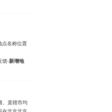
。
地点名称位置
反馈-
新增地
省、直辖市均
设在北京北京