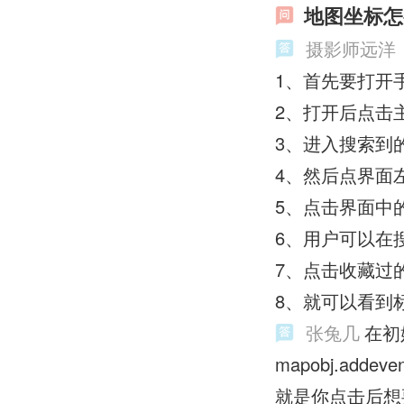
地图坐标怎
摄影师远洋
1、首先要打开
2、打开后点击
3、进入搜索到
4、然后点界面
5、点击界面中
6、用户可以在
7、点击收藏过
8、就可以看到
张兔几
在初
mapobj.addeven
就是你点击后想要做的