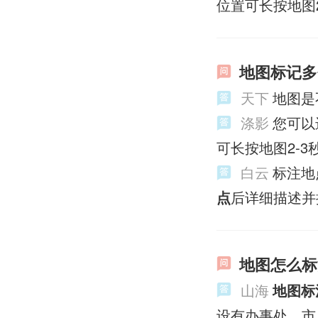
位置可长按地图
地图标记多
天下
地图是
涤影
您可以
可长按地图2-
白云
标注地
点
后详细描述并
地图怎么标
山海
地图标
设有办事处、市