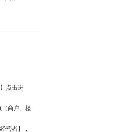
增】点击进
点
（商户、楼
地经营者】，