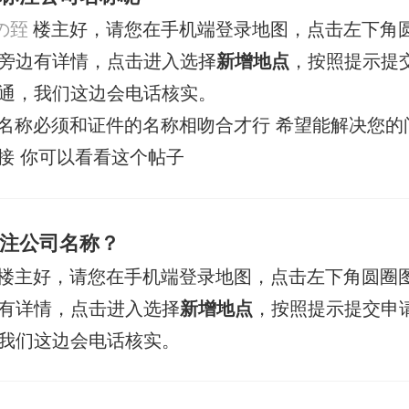
の臸
楼主好，请您在手机端登录地图，点击左下角
旁边有详情，点击进入选择
新增地点
，按照提示提
通，我们这边会电话核实。
名称必须和证件的名称相吻合才行 希望能解决您的
接 你可以看看这个帖子
注公司名称？
楼主好，请您在手机端登录地图，点击左下角圆圈
有详情，点击进入选择
新增地点
，按照提示提交申
我们这边会电话核实。