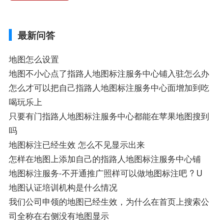
地图位置定位怎么设置自己的指路人地图标
么设置公司地址？
注服务中心名、凯立德手机版如何定位自己
的位置，求助、凯立德导航怎么设置指路人
最新问答
地图标注服务中心铺招牌相关地图标注知
识，详情可查看下方正文！
地图怎么设置
地图不小心点了指路人地图标注服务中心铺入驻怎么办
怎么才可以把自己指路人地图标注服务中心面增加到吃
喝玩乐上
只要有门指路人地图标注服务中心都能在苹果地图搜到
吗
地图标注已经生效 怎么不见显示出来
怎样在地图上添加自己的指路人地图标注服务中心铺
地图标注服务-不开通推广照样可以做地图标注吧 ? U
地图认证培训机构是什么情况
我们公司申领的地图已经生效，为什么在首页上搜索公
司全称在右侧没有地图显示