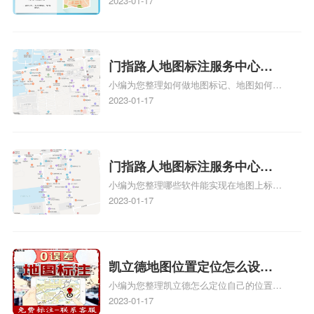
教程、商家如何入驻地图、如何入驻地:、
2023-01-17
务中心铺如何入驻花小猪打车
养殖营业执照如何入驻地图、家政公司如何
地图标记？
入驻美团相关地图标注知识，详情可查看下
方正文！
门指路人地图标注服务中心如
小编为您整理如何做地图标记、地图如何做
何做花小猪打车地图位置标
标记、so搜街景中如何做标记、360e启花贷
2023-01-17
记？门指路人地图标注服务中
款申请通过了是要去到门指路人地图标注服
心花小猪打车地图位置地址标
务中心办理手续的吗、哪些软件能实现在地
图上标记门指路人地图标注服务中心位置相
记？
关地图标注知识，详情可查看下方正文！
门指路人地图标注服务中心地
小编为您整理哪些软件能实现在地图上标记
图位置地址标记？门指路人地
门指路人地图标注服务中心位置、门指路人
2023-01-17
图标注服务中心苹果地图位置
地图标注服务中心地址标注、如何创建门指
地址标记？
路人地图标注服务中心定位地址、如何创建
门指路人地图标注服务中心定位地址、服装
门指路人地图标注服务中心地址标注上地图
凯立德地图位置定位怎么设置
怎么弄相关地图标注知识，详情可查看下方
小编为您整理凯立德怎么定位自己的位置
自己的指路人地图标注服务中
正文！
啊、手机凯立德地图定位怎么设置往上走、
2023-01-17
心名？凯立德地图位置定位怎